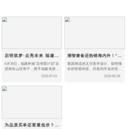
懂你的车
车就够了！
启明筑梦·点亮未来 福建奔
潮智兼备还热销海内外！“宠
驰“启明星计划”走进寿宁
粉狂魔”哈弗F7携至高2.5万
6月30日，福建奔驰"启明星计划"走
紧跟潮流的太空美学设计、聪明懂
进闽东山区寿宁，携手福建省慈善
你的智能科技、武装到牙齿的安全
钜惠来袭
总会和寿宁慈善总会在寿宁县南阳
性能……如此能打的哈弗F7自然备
2020-07-01
2020-06-30
中心小学举办"启明筑梦·点亮未
受海内外消费者青睐，用户口碑杠
来"图书捐赠仪式。寿宁县委副书
杠的。现在入手更有至高25000元综
记、组织部长雷春雄和寿宁县人民
合钜惠等购车大礼包，这样的人
政府党组成员、副县长颜伟对福建
气“爆款”还不马上安排！
奔驰党委书记、执行副总裁符磊一
行的到访给予了热情的接待，并详
细介绍寿宁的历史发展，当地风土
人情、城镇建设与教育发展，同
为品质买单还要最低价？哈