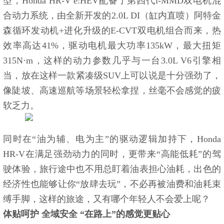
型，Honda HR-V e:HEV配备了第四代i-MMD双电机混
合动力系统，由全新开发的2.0L DI（缸内直喷）阿特金
森循环发动机+进化升级的E-CVT双电机组合而来，热
效率高达41%，驱动电机最大功率135kW，最大扭矩
315N·m，这样的动力参数几乎与一台3.0L V6引擎相
当，放在这样一款紧凑级SUV上可以说是十分强劲了，
像陡坡、高速巡航等场景轻松拿捏，丝毫不会感觉的疲
软乏力。
同时在“油为辅、电为主”的驱动逻辑加持下，Honda
HR-V在满足强劲动力的同时，更带来“高能低耗”的驾
驶体验，旅行途中也不用总盯着油表担心油耗，出色的
经济性也能够让你“放肆去玩”，不必再被油费和油耗束
缚手脚，这样的旅途，又有哪个年轻人不会爱上呢？
体贴呵护 全域安全 “在路上”的感觉更贴心