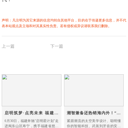
声明：凡注明为其它来源的信息均转自其他平台，目的在于传递更多信息，并不代
表本站观点及立场和对其真实性负责。若有侵权或异议请联系我们删除。
上一篇
下一篇
途锐2.0 TSI锐尚版上市
车圈也放榜！成都车展“爆款”2021款哈
售62.98万元
弗F7有何杀手锏?
启明筑梦·点亮未来 福建奔
潮智兼备还热销海内外！“宠
驰“启明星计划”走进寿宁
粉狂魔”哈弗F7携至高2.5万
6月30日，福建奔驰"启明星计划"走
紧跟潮流的太空美学设计、聪明懂
进闽东山区寿宁，携手福建省慈善
你的智能科技、武装到牙齿的安全
钜惠来袭