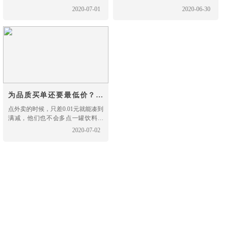
总会和寿宁慈善总会在寿宁县南阳
性能……如此能打的哈弗F7自然备
2020-07-01
2020-06-30
中心小学举办"启明筑梦·点亮未
受海内外消费者青睐，用户口碑杠
来"图书捐赠仪式。寿宁县委副书
杠的。现在入手更有至高25000元综
记、组织部长雷春雄和寿宁县人民
合钜惠等购车大礼包，这样的人
政府党组成员、副县长颜伟对福建
气“爆款”还不马上安排！
奔驰党委书记、执行副总裁符磊一
行的到访给予了热情的接待，并详
细介绍寿宁的历史发展，当地风土
人情、城镇建设与教育发展，同
为品质买单还要最低价？哈
弗F7就是新青年的菜！
点外卖的时候，只差0.01元就能凑到
满减，他们也不会多点一罐饮料，
而是找朋友拼单；买一支上千块的
2020-07-02
口红眼睛都不眨一下，10块钱的视
频网站会员却打死也不肯买，而是
选择到处借号……以上这些就是当
代年轻人的迷惑消费行为大赏，为
什么会出现这样的“奇葩”消费呢？